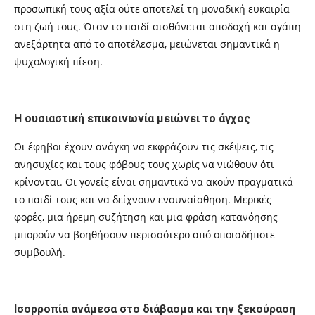
προσωπική τους αξία ούτε αποτελεί τη μοναδική ευκαιρία
στη ζωή τους. Όταν το παιδί αισθάνεται αποδοχή και αγάπη
ανεξάρτητα από το αποτέλεσμα, μειώνεται σημαντικά η
ψυχολογική πίεση.
Η ουσιαστική επικοινωνία μειώνει το άγχος
Οι έφηβοι έχουν ανάγκη να εκφράζουν τις σκέψεις, τις
ανησυχίες και τους φόβους τους χωρίς να νιώθουν ότι
κρίνονται. Οι γονείς είναι σημαντικό να ακούν πραγματικά
το παιδί τους και να δείχνουν ενσυναίσθηση. Μερικές
φορές, μια ήρεμη συζήτηση και μια φράση κατανόησης
μπορούν να βοηθήσουν περισσότερο από οποιαδήποτε
συμβουλή.
Ισορροπία ανάμεσα στο διάβασμα και την ξεκούραση