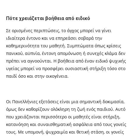
Πότε χρειάζεται βοήθεια από ειδικό
Σε ορισμένες περιπτώσεις, το άγχος μπορεί να γίνει
ιδιαίτερα έντονο και να επηρεάσει σοβαρά την
καθημερινότητα του μαθητή. Συμπτώματα όπως κρίσεις
πανικού, αϋπνία, έντονη απομόνωση ή συνεχές κλάμα δεν
πρέπει να αγνοούνται. Η βοήθεια από έναν ειδικό ψυχικής
υγείας μπορεί να προσφέρει ουσιαστική στήριξη τόσο στο
παιδί όσο και στην οικογένεια.
Οι Πανελλήνιες εξετάσεις είναι μια σημαντική δοκιμασία,
όμως δεν καθορίζουν ολόκληρη τη ζωή ενός παιδιού. Αυτό
που χρειάζονται περισσότερο οι μαθητές είναι στήριξη,
κατανόηση και συναισθηματική ασφάλεια από τους γονείς
τους. Με υπομονή, ψυχραιμία και θετική στάση, οι γονείς