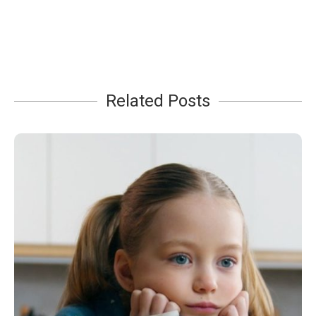
Related Posts