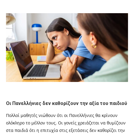
Οι Πανελλήνιες δεν καθορίζουν την αξία του παιδιού
Πολλοί μαθητές νιώθουν ότι οι Πανελλήνιες θα κρίνουν
ολόκληρο το μέλλον τους. Οι γονείς χρειάζεται να θυμίζουν
στα παιδιά ότι η επιτυχία στις εξετάσεις δεν καθορίζει την