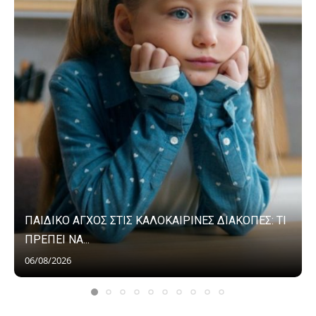
ΠΑΙΔΙΚΟ ΑΓΧΟΣ ΣΤΙΣ ΚΑΛΟΚΑΙΡΙΝΕΣ ΔΙΑΚΟΠΕΣ: ΤΙ
ΠΡΕΠΕΙ ΝΑ...
06/08/2026