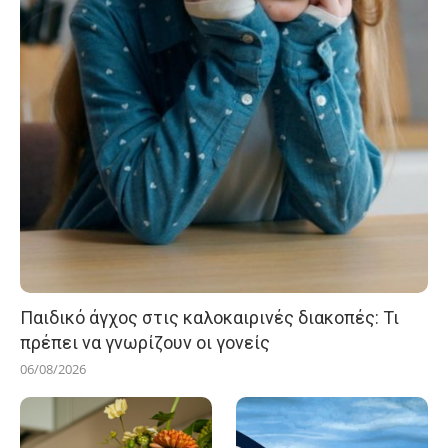
Παιδικό άγχος στις καλοκαιρινές διακοπές: Τι
πρέπει να γνωρίζουν οι γονείς
06/08/2026