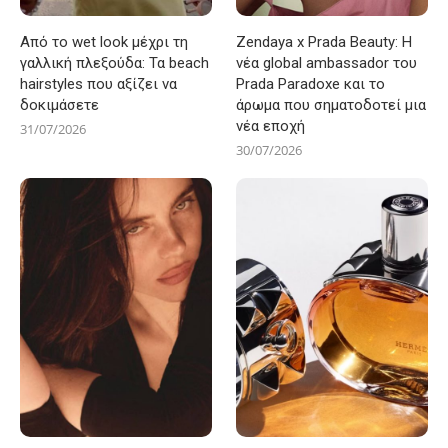
Από το wet look μέχρι τη
Zendaya x Prada Beauty: Η
γαλλική πλεξούδα: Τα beach
νέα global ambassador του
hairstyles που αξίζει να
Prada Paradoxe και το
δοκιμάσετε
άρωμα που σηματοδοτεί μια
νέα εποχή
31/07/2026
30/07/2026