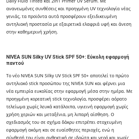
Daily Fluid Tinted και 2in1 Primer UV Serum. Με
ανανεωμένες συνθέσεις και προηγμένη UV τεχνολογία νέας
γενιάς, τα προϊόντα αυτά προσφέρουν εξειδικευμένη
αντηλιακή προστασία με εξαιρετικά ελαφριά υφή και άνεση
στην καθημερινή χρήση.
NIVEA SUN Silky UV Stick SPF 50+: Εύκολη εφαρμογή
παντού
Το νέο NIVEA SUN Silky UV Stick SPF 50+ αποτελεί το πρώτο
αντηλιακό stick προσώπου της NIVEA SUN και φέρνει μια
νέα εμπειρία ευκολίας στην εφαρμογή μέσα στην ημέρα. Με
προηγμένη κορεατική stick τεχνολογία, προσφέρει αόρατο
τελείωμα χωρίς λευκά κατάλοιπα, υγιεινή εφαρμογή χωρίς
χρήση χεριών και μεταξένια, μη λιπαρή αίσθηση. Ο
σχεδιασμός του σε σχήμα δάκρυ επιτρέπει στοχευμένη
εφαρμογή ακόμη και σε ευαίσθητες περιοχές, ενώ η
σύνθεσή του είναι ανθεκτική σε ιδρώτα και νερό και χωρίς