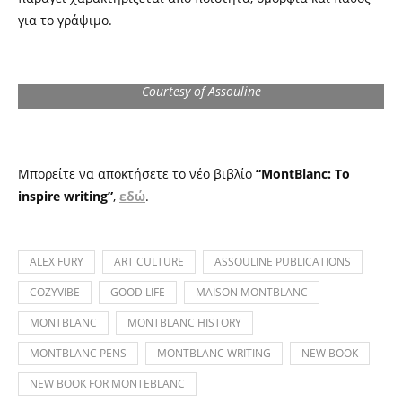
για το γράψιμο.
Courtesy of Assouline
Μπορείτε να αποκτήσετε το νέο βιβλίο
“MontBlanc: To
inspire writing”
,
εδώ
.
ALEX FURY
ART CULTURE
ASSOULINE PUBLICATIONS
COZYVIBE
GOOD LIFE
MAISON MONTBLANC
MONTBLANC
MONTBLANC HISTORY
MONTBLANC PENS
MONTBLANC WRITING
NEW BOOK
NEW BOOK FOR MONTEBLANC