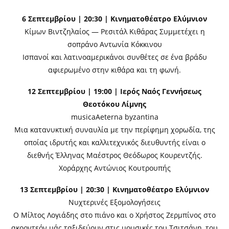
6 Σεπτεμβρίου | 20:30 | Κινηματοθέατρο Ελύμνιον
Κίμων Βιντζηλαίος — Ρεσιτάλ Κιθάρας Συμμετέχει η
σοπράνο Αντωνία Κόκκινου
Ισπανοί και λατινοαμερικάνοι συνθέτες σε ένα βράδυ
αφιερωμένο στην κιθάρα και τη φωνή.
12 Σεπτεμβρίου | 19:00 | Ιερός Ναός Γεννήσεως
Θεοτόκου Λίμνης
musicaAeterna byzantina
Μια κατανυκτική συναυλία με την περίφημη χορωδία, της
οποίας ιδρυτής και καλλιτεχνικός διευθυντής είναι ο
διεθνής Έλληνας Μαέστρος Θεόδωρος Κουρεντζής.
Χοράρχης Αντώνιος Κουτρουπής
13 Σεπτεμβρίου | 20:30 | Κινηματοθέατρο Ελύμνιον
Νυχτερινές Εξομολογήσεις
Ο Μίλτος Λογιάδης στο πιάνο και ο Χρήστος Ζερμπίνος στο
ακορντεόν μάς ταξιδεύουν στις μουσικές του Τσιτσάνη, του