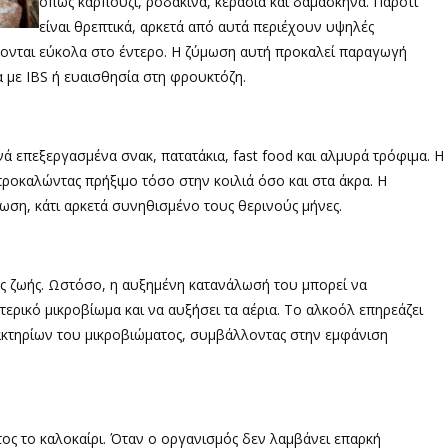
όπως καρπούζι, ροδάκινα, κεράσια και δαμάσκηνα. Παρότι
είναι θρεπτικά, αρκετά από αυτά περιέχουν υψηλές
νται εύκολα στο έντερο. Η ζύμωση αυτή προκαλεί παραγωγή
α με IBS ή ευαισθησία στη φρουκτόζη.
ά επεξεργασμένα σνακ, πατατάκια, fast food και αλμυρά τρόφιμα. Η
οκαλώντας πρήξιμο τόσο στην κοιλιά όσο και στα άκρα. Η
ωση, κάτι αρκετά συνηθισμένο τους θερινούς μήνες.
ής ζωής. Ωστόσο, η αυξημένη κατανάλωσή του μπορεί να
ερικό μικροβίωμα και να αυξήσει τα αέρια. Το αλκοόλ επηρεάζει
βακτηρίων του μικροβιώματος, συμβάλλοντας στην εμφάνιση
τος το καλοκαίρι. Όταν ο οργανισμός δεν λαμβάνει επαρκή