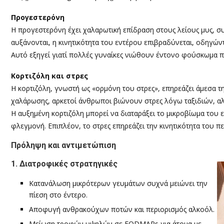
Προγεστερόνη
Η προγεστερόνη έχει χαλαρωτική επίδραση στους λείους μυς, 
αυξάνονται, η κινητικότητα του εντέρου επιβραδύνεται, οδηγών
Αυτό εξηγεί γιατί πολλές γυναίκες νιώθουν έντονο φούσκωμα π
Κορτιζόλη και στρες
Η κορτιζόλη, γνωστή ως «ορμόνη του στρες», επηρεάζει άμεσα τη
χαλάρωσης, αρκετοί άνθρωποι βιώνουν στρες λόγω ταξιδιών, α
Η αυξημένη κορτιζόλη μπορεί να διαταράξει το μικροβίωμα του 
φλεγμονή. Επιπλέον, το στρες επηρεάζει την κινητικότητα του π
Πρόληψη και αντιμετώπιση
1. Διατροφικές στρατηγικές
Κατανάλωση μικρότερων γευμάτων συχνά μειώνει την
πίεση στο έντερο.
Αποφυγή ανθρακούχων ποτών και περιορισμός αλκοόλ.
Μείωση τροφών υψηλών σε FODMAPs για άτομα με