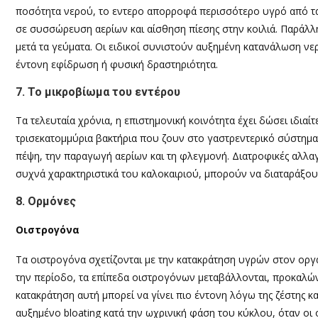
ποσότητα νερού, το εντερο απορροφά περισσότερο υγρό από τα
σε συσσώρευση αερίων και αίσθηση πίεσης στην κοιλιά. Παράλλη
μετά τα γεύματα. Οι ειδικοί συνιστούν αυξημένη κατανάλωση νε
έντονη εφίδρωση ή φυσική δραστηριότητα.
7. Το μικροβίωμα του εντέρου
Τα τελευταία χρόνια, η επιστημονική κοινότητα έχει δώσει ιδια
τρισεκατομμύρια βακτήρια που ζουν στο γαστρεντερικό σύστημα
πέψη, την παραγωγή αερίων και τη φλεγμονή. Διατροφικές αλλαγ
συχνά χαρακτηριστικά του καλοκαιριού, μπορούν να διαταράξο
8. Ορμόνες
Οιστρογόνα
Τα οιστρογόνα σχετίζονται με την κατακράτηση υγρών στον οργα
την περίοδο, τα επίπεδα οιστρογόνων μεταβάλλονται, προκαλώντα
κατακράτηση αυτή μπορεί να γίνει πιο έντονη λόγω της ζέστης κ
αυξημένο bloating κατά την ωχρινική φάση του κύκλου, όταν οι ο