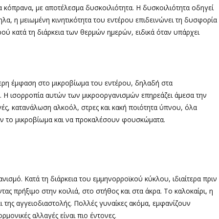
 κόπρανα, με αποτέλεσμα δυσκοιλιότητα. Η δυσκοιλιότητα οδηγεί
λα, η μειωμένη κινητικότητα του εντέρου επιδεινώνει τη δυσφορία
ρού κατά τη διάρκεια των θερμών ημερών, ειδικά όταν υπάρχει
ίτερη έμφαση στο μικροβίωμα του εντέρου, δηλαδή στα
. Η ισορροπία αυτών των μικροοργανισμών επηρεάζει άμεσα την
ές, κατανάλωση αλκοόλ, στρες και κακή ποιότητα ύπνου, όλα
υν το μικροβίωμα και να προκαλέσουν φουσκώματα.
νισμό. Κατά τη διάρκεια του εμμηνορροϊκού κύκλου, ιδιαίτερα πριν
ς πρήξιμο στην κοιλιά, στο στήθος και στα άκρα. Το καλοκαίρι, η
αι της αγγειοδιαστολής. Πολλές γυναίκες ακόμα, εμφανίζουν
ρμονικές αλλαγές είναι πιο έντονες.