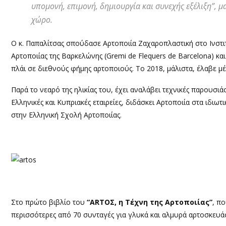
υπομονή, επιμονή, δημιουργία και συνεχής εξέλιξη”, μα
χώρο.
Ο κ. Παπαλίτσας σπούδασε Αρτοποιία Ζαχαροπλαστική στο Ινστι
Αρτοποιίας της Βαρκελώνης (Gremi de Flequers de Barcelona) κ
πλάι σε διεθνούς φήμης αρτοποιούς. Το 2018, μάλιστα, έλαβε μ
Παρά το νεαρό της ηλικίας του, έχει αναλάβει τεχνικές παρουσιάσ
Ελληνικές και Κυπριακές εταιρείες, διδάσκει Αρτοποιία στα ιδιωτ
στην Ελληνική Σχολή Αρτοποιίας.
Στο πρώτο βιβλίο του
“
ART
ΟΣ, η Τέχνη της Αρτοποιίας”
, π
περισσότερες από 70 συνταγές για γλυκά και αλμυρά αρτοσκευά