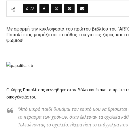
0
Με αφορμή την κυκλοφορία του πρώτου βιβλίου του “
ART
Παπαλίτσας μοιράζεται το πάθος του για τις ζύμες και τ
ψωμιού!
Ο
Χάρης Παπαλίτσας γεννήθηκε στον Βόλο και έκανε τα πρώτα 
οικογένειάς του.
“
Από μικρό παιδί θυμάμαι τον εαυτό μου να βρίσκεται 
το πέρασμα των χρόνων, όταν έκλειναν τα σχολεία κάθ
Τελειώνοντας το σχολείο, ήξερα ήδη το επάγγελμα που 