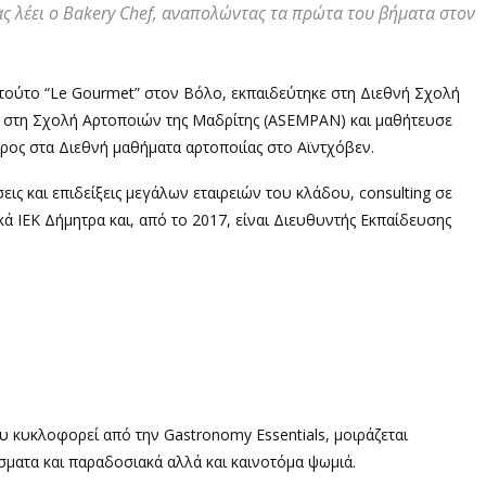
ς λέει ο
Bakery Chef,
αναπολώντας τα πρώτα του βήματα στον
τούτο “Le Gourmet” στον Βόλο, εκπαιδεύτηκε στη Διεθνή Σχολή
αι στη Σχολή Αρτοποιών της Μαδρίτης (ASEMPAN) και μαθήτευσε
έρος στα Διεθνή μαθήματα αρτοποιίας στο Αϊντχόβεν.
εις και επιδείξεις μεγάλων εταιρειών του κλάδου, consulting σε
ικά ΙΕΚ Δήμητρα και, από το 2017, είναι Διευθυντής Εκπαίδευσης
ου κυκλοφορεί
από την Gastronomy Essentials, μοιράζεται
σματα και παραδοσιακά αλλά και καινοτόμα ψωμιά.