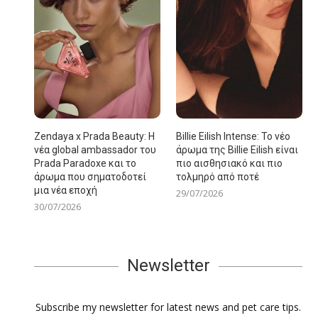
Zendaya x Prada Beauty: Η
Billie Eilish Intense: Το νέο
νέα global ambassador του
άρωμα της Billie Eilish είναι
Prada Paradoxe και το
πιο αισθησιακό και πιο
άρωμα που σηματοδοτεί
τολμηρό από ποτέ
μια νέα εποχή
29/07/2026
30/07/2026
Newsletter
Subscribe my newsletter for latest news and pet care tips.