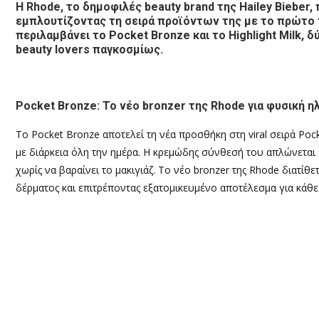
Η Rhode, το δημοφιλές beauty brand της Hailey Bieber, 
εμπλουτίζοντας τη σειρά προϊόντων της με το πρώτο τη
περιλαμβάνει το Pocket Bronze και το Highlight Milk,
beauty lovers παγκοσμίως.
Pocket Bronze: Το νέο bronzer της Rhode για φυσική 
Το Pocket Bronze αποτελεί τη νέα προσθήκη στη viral σειρά Poc
με διάρκεια όλη την ημέρα. Η κρεμώδης σύνθεσή του απλώνετα
χωρίς να βαραίνει το μακιγιάζ. Το νέο bronzer της Rhode διατί
δέρματος και επιτρέποντας εξατομικευμένο αποτέλεσμα για κάθε