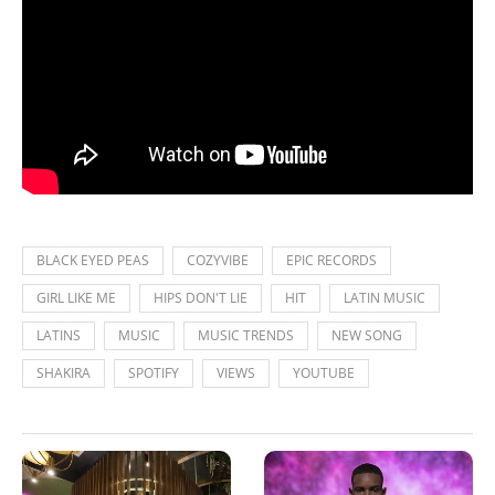
BLACK EYED PEAS
COZYVIBE
EPIC RECORDS
GIRL LIKE ME
HIPS DON'T LIE
HIT
LATIN MUSIC
LATINS
MUSIC
MUSIC TRENDS
NEW SONG
SHAKIRA
SPOTIFY
VIEWS
YOUTUBE