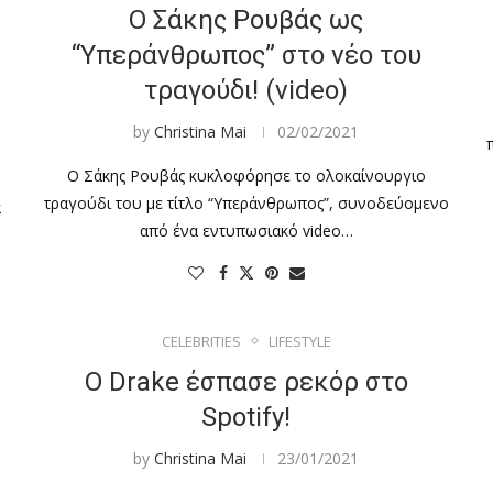
Ο Σάκης Ρουβάς ως
“Υπεράνθρωπος” στο νέο του
τραγούδι! (video)
by
Christina Mai
02/02/2021
Ο Σάκης Ρουβάς κυκλοφόρησε το ολοκαίνουργιο
τραγούδι του με τίτλο “Υπεράνθρωπος”, συνοδεύομενο
α
από ένα εντυπωσιακό video…
CELEBRITIES
LIFESTYLE
Ο Drake έσπασε ρεκόρ στο
Spotify!
by
Christina Mai
23/01/2021