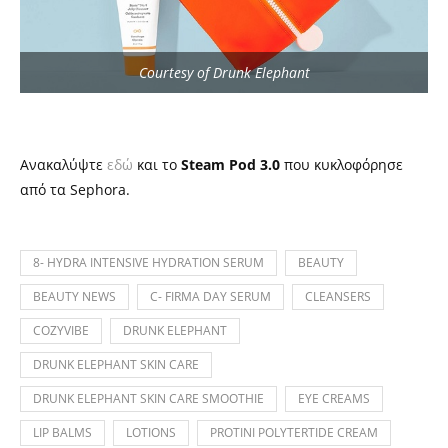
Courtesy of Drunk Elephant
Ανακαλύψτε
εδώ
και το
Steam Pod 3.0
που κυκλοφόρησε
από τα Sephora.
8- HYDRA INTENSIVE HYDRATION SERUM
BEAUTY
BEAUTY NEWS
C- FIRMA DAY SERUM
CLEANSERS
COZYVIBE
DRUNK ELEPHANT
DRUNK ELEPHANT SKIN CARE
DRUNK ELEPHANT SKIN CARE SMOOTHIE
EYE CREAMS
LIP BALMS
LOTIONS
PROTINI POLYTERTIDE CREAM