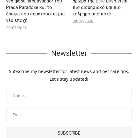
νέα global ambassador του
άρωμα της Billie Eilish είναι
Prada Paradoxe και το
πιο αισθησιακό και πιο
άρωμα που σηματοδοτεί μια
τολμηρό από ποτέ
νέα εποχή
29/07/2026
30/07/2026
Newsletter
Subscribe my newsletter for latest news and pet care tips.
Let's stay updated!