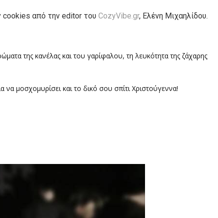
ν
cookies
από την
editor
του
CozyVibe.gr
,
Ελένη Μιχαηλίδου.
ματα της κανέλας και του γαρίφαλου, τη λευκότητα της ζάχαρης
ια να μοσχομυρίσει και το δικό σου σπίτι Χριστούγεννα!