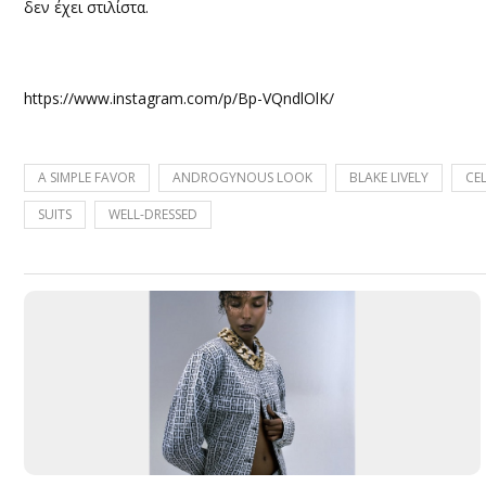
δεν έχει στιλίστα.
https://www.instagram.com/p/Bp-VQndlOlK/
A SIMPLE FAVOR
ANDROGYNOUS LOOK
BLAKE LIVELY
CEL
SUITS
WELL-DRESSED