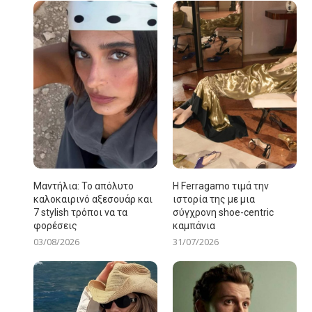
Μαντήλια: Το απόλυτο
Η Ferragamo τιμά την
καλοκαιρινό αξεσουάρ και
ιστορία της με μια
7 stylish τρόποι να τα
σύγχρονη shoe-centric
φορέσεις
καμπάνια
03/08/2026
31/07/2026