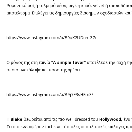
Ρομαντικό ροζ ή τολμηρό νέον, ριγέ ή καρό, velvet ή οποιαδήποτ
αποτέλεσμα. Επιλέγει τις δημιουργίες διάσημων σχεδιαστών και ξ
https://www.instagram.com/p/B9uK2UDnmG7/
O ρόλος της στη ταινία
“A simple favor”
αποτέλεσε την αρχή της
οποίο ανακάλυψε και πόσο της αρέσει.
https://www.instagram.com/p/B9j7E3sHFm3/
Η
Blake
θεωρείται από τις πιο well-dressed του
Hollywood
, ένα
Το πιο ενδιαφέρον fact είναι ότι όλες οι στιλιστικές επιλογές προ