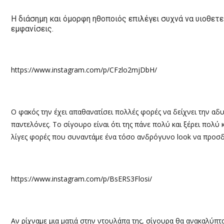
Η διάσημη και όμορφη ηθοποιός επιλέγει συχνά να υιοθετεί
εμφανίσεις.
https://www.instagram.com/p/CFzlo2mjDbH/
O φακός την έχει απαθανατίσει πολλές φορές να δείχνει την αδ
παντελόνες. Το σίγουρο είναι ότι της πάνε πολύ και ξέρει πολύ 
λίγες φορές που συναντάμε ένα τόσο ανδρόγυνο look να προσδί
https://www.instagram.com/p/BsERS3Flosi/
Αν ρίχναμε μια ματιά στην ντουλάπα της, σίγουρα θα ανακαλύπτα