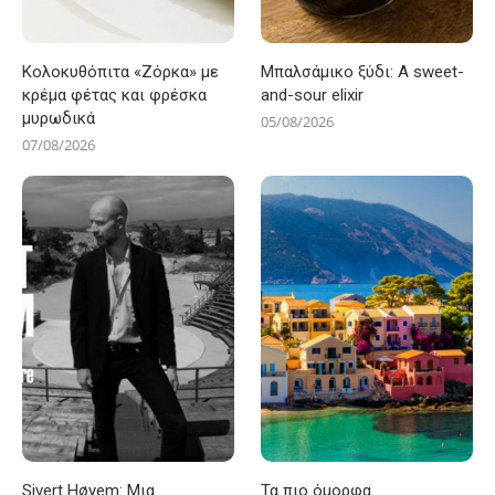
Κολοκυθόπιτα «Ζόρκα» με
Μπαλσάμικο ξύδι: A sweet-
κρέμα φέτας και φρέσκα
and-sour elixir
μυρωδικά
05/08/2026
07/08/2026
Sivert Høyem: Μια
Τα πιο όμορφα