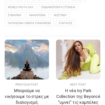
WORLD PASTA DAY
ΕΝΔΙΑΦΕΡΟΝΤΑ ΣΤΟΙΧΕΙΑ
ΖΥΜΑΡΙΚΑ
ΜΑΚΑΡΟΝΙΑ
ΝΟΣΤΙΜΟ
ΠΑΓΚΟΣΜΙΑ ΗΜΕΡΑ ΖΥΜΑΡΙΚΩΝ
ΣΥΝΤΑΓΕΣ
PREVIOUS POST
NEXT POST
Μπορούμε να
H νέα Ivy Park
νικήσουμε το στρες με
Collection της Beyoncé
διαλογισμό;
“υμνεί” τις καμπύλες