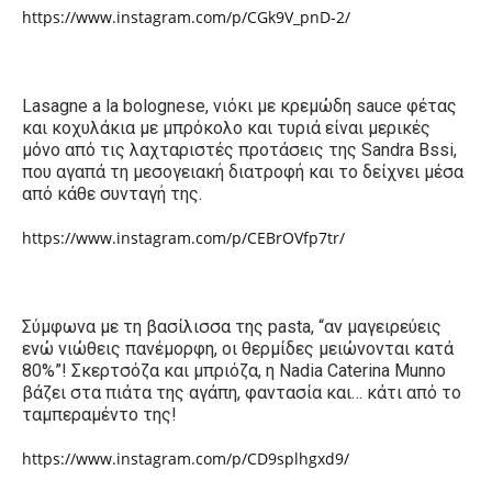
https://www.instagram.com/p/CGk9V_pnD-2/
Lasagne a la bolognese,
νιόκι με κρεμώδη
sauce
φέτας
και κοχυλάκια με μπρόκολο και τυριά είναι μερικές
μόνο από τις λαχταριστές προτάσεις της
Sandra Bssi,
που αγαπά τη μεσογειακή διατροφή και το δείχνει μέσα
από κάθε συνταγή της.
https://www.instagram.com/p/CEBrOVfp7tr/
Σύμφωνα με τη βασίλισσα της
pasta, “
αν μαγειρεύεις
ενώ νιώθεις πανέμορφη, οι θερμίδες μειώνονται κατά
80%”! Σκερτσόζα και μπριόζα, η Nadia Caterina Munno
βάζει στα πιάτα της αγάπη, φαντασία και… κάτι από το
ταμπεραμέντο της!
https://www.instagram.com/p/CD9splhgxd9/