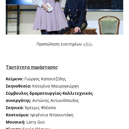
Προπώληση εισιτηρίων
εδώ
.
Ταυτότητα παράστασης
Κείμενο:
Γιώργος Καπουτζίδης
Σκηνοθεσία:
Κατερίνα Μαυρογεώργη
Σύμβουλος δραματουργίας-Καλλιτεχνικός
συνεργάτης:
Αντώνης Αντωνόπουλος
Σκηνικά:
Άρτεμις Φλέσσα
Κοστούμια:
Ιφιγένεια Νταουντάκη
Μουσική:
Larry Gus