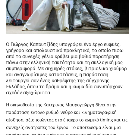
Ο Γιώργος Καπουτζίδης υπογράφει ένα έργο ευφυές,
γρήγορο και απολαυστικά προκλητικό, το οποίο πίσω
από το συνεχές γέλιο κρύβει μια βαθιά παρατήρηση
πάνω στην ελληνική ταυτότητα και τη συλλογική μας
συμπεριφορά. Με αιχμηρές ατάκες, βιτριολικό χιούμορ
και αναγνωρίσιμες καταστάσεις, η παράσταση
λειτουργεί σαν ένας καθρέφτης της σύγχρονης
Ελλάδας, όπου το δράμα και η κωμωδία συνυπάρχουν
σχεδόν αξεχώριστα.
Η σκηνοθεσία της Κατερίνας Μαυρογεώργη δίνει στην
παράσταση έντονο ρυθμό, νεύρο και κινηματογραφική
αίσθηση, αξιοποιώντας στο έπακρο το κωμικό timing και τις
συνεχείς ανατροπές του έργου. Το αποτέλεσμα είναι μια
παράσταση γεμάτη ενέργεια, ανατρεπτικό χιούμορ και