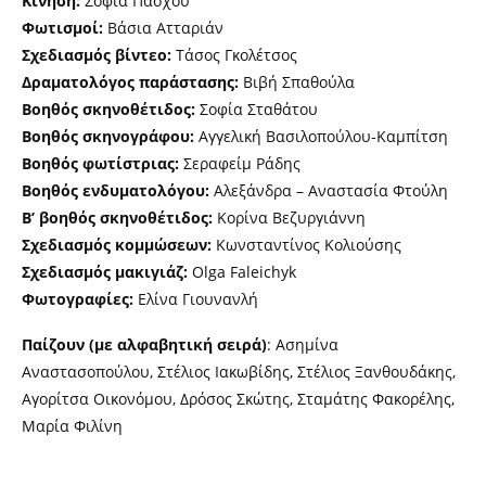
Κίνηση:
Σοφία Πάσχου
Φωτισμοί:
Βάσια Ατταριάν
Σχεδιασμός βίντεο:
Τάσος Γκολέτσος
Δραματολόγος παράστασης:
Βιβή Σπαθούλα
Βοηθός σκηνοθέτιδος:
Σοφία Σταθάτου
Βοηθός σκηνογράφου:
Αγγελική Βασιλοπούλου-Καμπίτση
Βοηθός φωτίστριας:
Σεραφείμ Ράδης
Βοηθός ενδυματολόγου:
Αλεξάνδρα – Αναστασία Φτούλη
Β’ βοηθός σκηνοθέτιδος:
Κορίνα Βεζυργιάννη
Σχεδιασμός κομμώσεων:
Κωνσταντίνος Κολιούσης
Σχεδιασμός μακιγιάζ:
Olga Faleichyk
Φωτογραφίες:
Ελίνα Γιουνανλή
Παίζουν (με αλφαβητική σειρά)
: Ασημίνα
Αναστασοπούλου, Στέλιος Ιακωβίδης, Στέλιος Ξανθουδάκης,
Αγορίτσα Οικονόμου, Δρόσος Σκώτης, Σταμάτης Φακορέλης,
Μαρία Φιλίνη