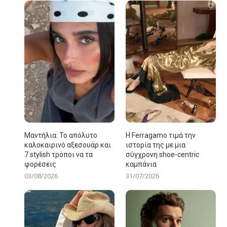
Μαντήλια: Το απόλυτο
Η Ferragamo τιμά την
καλοκαιρινό αξεσουάρ και
ιστορία της με μια
7 stylish τρόποι να τα
σύγχρονη shoe-centric
φορέσεις
καμπάνια
03/08/2026
31/07/2026