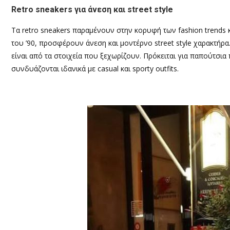
Retro
s
neakers για άνεση και
s
treet
s
tyle
Τα retro sneakers παραμένουν στην κορυφή των fashion trends κα
του ’90, προσφέρουν άνεση και μοντέρνο street style χαρακτήρα
είναι από τα στοιχεία που ξεχωρίζουν. Πρόκειται για παπούτσια
συνδυάζονται ιδανικά με casual και sporty outfits.