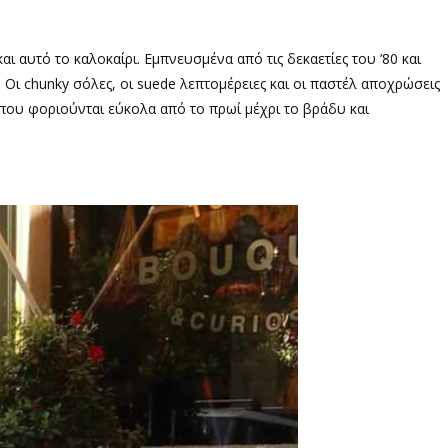
ι αυτό το καλοκαίρι. Εμπνευσμένα από τις δεκαετίες του ’80 και
. Οι chunky σόλες, οι suede λεπτομέρειες και οι παστέλ αποχρώσεις
 που φοριούνται εύκολα από το πρωί μέχρι το βράδυ και