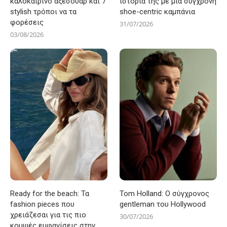
καλοκαιρινό αξεσουάρ και 7
ιστορία της με μια σύγχρονη
stylish τρόποι να τα
shoe-centric καμπάνια
φορέσεις
31/07/2026
03/08/2026
Ready for the beach: Τα
Tom Holland: Ο σύγχρονος
fashion pieces που
gentleman του Hollywood
χρειάζεσαι για τις πιο
30/07/2026
κομψές εμφανίσεις στην