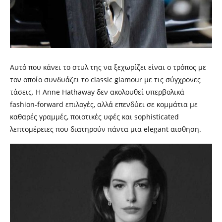
Αυτό που κάνει το στυλ της να ξεχωρίζει είναι ο τρόπος με
τον οποίο συνδυάζει το classic glamour με τις σύγχρονες
τάσεις. Η Anne Hathaway δεν ακολουθεί υπερβολικά
fashion-forward επιλογές, αλλά επενδύει σε κομμάτια με
καθαρές γραμμές, ποιοτικές υφές και sophisticated
λεπτομέρειες που διατηρούν πάντα μια elegant αισθηση.