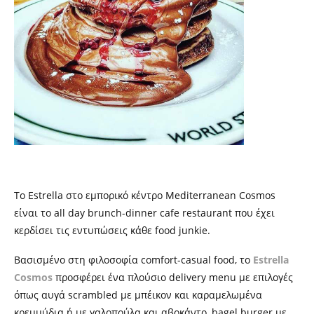
Το
Estrella
στο εμπορικό κέντρο
Mediterranean Cosmos
είναι το a
ll day brunch-dinner cafe restaurant
που έχει
κερδίσει τις εντυπώσεις κάθε
food junkie.
Β
ασισμένο στη φιλοσοφία comfort-casual food,
το
Estrella
Cosmos
προσφέρει ένα πλούσιο delivery menu
με
επιλογές
όπως αυγά scrambled με μπέικον και καραμελωμένα
κρεμμύδια ή με γαλοπούλα και αβοκάντο, bagel burger με