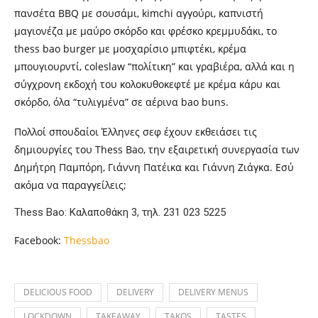
πανσέτα
BBQ
με σουσάμι,
kimchi
αγγούρι, καπνιστή
μαγιονέζα με μαύρο σκόρδο και φρέσκο κρεμμυδάκι, το
thess bao burger
με μοσχαρίσιο μπιφτέκι, κρέμα
μπουγιουρντί,
coleslaw “
πολίτικη” και γραβιέρα,
αλλά και η
σύγχρονη εκδοχή του κολοκυθοκεφτέ με κρέμα κάρυ και
σκόρδο, όλα “τυλιγμένα” σε αέρινα
bao buns.
Πολλοί σπουδαίοι Έλληνες σεφ έχουν εκθειάσει τις
δημιουργίες του
Thess Bao, την εξαιρετική συνεργασία των
Δημήτρη Παμπόρη, Γιάννη Πατέικα και Γιάννη Ζιάγκα.
Εσύ
ακόμα να παραγγείλεις;
Thess Bao:
Καλαποθάκη 3, τηλ. 231 023 5225
Facebook:
Thessbao
DELICIOUS FOOD
DELIVERY
DELIVERY MENUS
LOCKDOWN
TAKEAWAY
TAKOS
TASTES