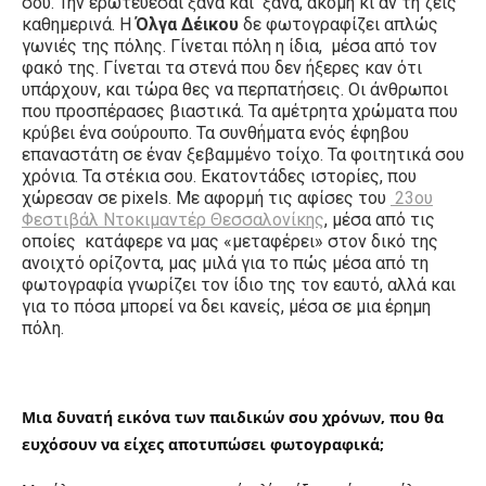
σου. Την ερωτεύεσαι ξανά και ξανά, ακόμη κι αν τη ζεις
καθημερινά. Η
Όλγα Δέικου
δε φωτογραφίζει απλώς
γωνιές της πόλης. Γίνεται πόλη η ίδια, μέσα από τον
φακό της. Γίνεται τα στενά που δεν ήξερες καν ότι
υπάρχουν, και τώρα θες να περπατήσεις. Οι άνθρωποι
που προσπέρασες βιαστικά. Τα αμέτρητα χρώματα που
κρύβει ένα σούρουπο. Τα συνθήματα ενός έφηβου
επαναστάτη σε έναν ξεβαμμένο τοίχο. Τα φοιτητικά σου
χρόνια. Τα στέκια σου. Εκατοντάδες ιστορίες, που
χώρεσαν σε pixels. Mε αφορμή τις αφίσες του
23ου
Φεστιβάλ Ντοκιμαντέρ Θεσσαλονίκης
, μέσα από τις
οποίες κατάφερε να μας «μεταφέρει» στον δικό της
ανοιχτό ορίζοντα, μας μιλά για το πώς μέσα από τη
φωτογραφία γνωρίζει τον ίδιο της τον εαυτό, αλλά και
για το πόσα μπορεί να δει κανείς, μέσα σε μια έρημη
πόλη.
Μια δυνατή εικόνα των παιδικών σου χρόνων, που θα
ευχόσουν να είχες αποτυπώσει φωτογραφικά;