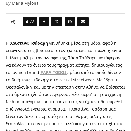
By
Maria Mylona
0
H
Χριστίνα Tσάδαρη
γεννήθηκε μέσα στη μόδα, αφού η
οικογένειά της βρίσκεται στον χώρο, εδώ και πολλά χρόνια.
Η ίδια, μαζί με τον αδερφό της, Τάσο Τσάδαρη, κατάφεραν
να κάνουν το όνειρό τους πραγματικότητα, δημιουργώντας
το fashion brand
PARA TODOS
, μέσα από το οποίο δίνουν
τη δική τους εκδοχή για το casual streetwear. Με έδρα τη
Θεσσαλονίκη, και με την επέκταση στην Αθήνα να βρίσκεται
στα άμεσα σχέδιά τους, φέρνουν νέο “αέρα” στη σύγχρονη
fashion αισθητική, με τα ρούχα τους να έχουν ήδη φορεθεί
από γνωστά εγχώρια ονόματα. Η Χριστίνα Τσάδαρη μας
δίνει τον δικό της ορισμό για το στυλ, μας μιλά για τις
δυσκολίες που αντιμετώπισε, αλλά και για την επιτυχία του
brand, καθώς και για το πώς είναι να προβάλλεται η δουλειά