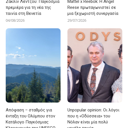
Ζακλίν Λέντζου: Παγκόσμια
Mattel x Reebok: Η Angel
πρεμιέρα για τη νέα της
Reese πρωταγωνιστεί σε
ταινία στη Βενετία
μια ξεχωριστή συνεργασία
04/08/2026
29/07/2026
Απόφαση – σταθμός για
Unpopular opinion: Οι λόγοι
ένταξη του Ολύμπου στον
που η «Οδύσσεια» του
Κατάλογο Παγκόσμιας
Νόλαν είναι μία πολύ
Κληρονομιάς της UNESCO
μεγάλη ταινία