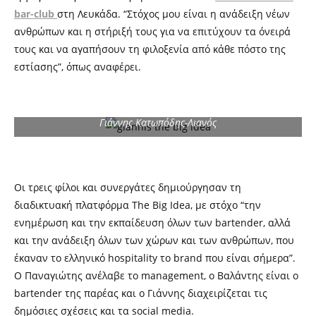
bar-clu
b
στη Λευκάδα
. “Στόχος μου είναι η ανάδειξη νέων
ανθρώπων και η στήριξή τους για να επιτύχουν τα όνειρά
τους και να αγαπήσουν τη φιλοξενία από κάθε πόστο της
εστίασης”, όπως αναφέρει.
Γιάννης Κατωπόδης-Λιανός
Οι τρεις φίλοι και συνεργάτες δημιούργησαν τη
διαδικτυακή πλατφόρμα
The Big Idea,
με στόχο “την
ενημέρωση και την εκπαίδευση όλων των
bartender,
αλλά
και την ανάδειξη
όλ
ων
τ
ων χώρων
και
τ
ων
ανθρώπ
ων
,
που
έκαναν το
ελληνικό
hospitality το brand που είναι σήμερα”.
Ο Παναγιώτης
ανέλαβε το
management,
ο Βαλάντης είναι ο
bartender
της παρέας και ο Γιάννης διαχειρίζεται τις
δημόσιες σχέσεις και τα
social media.