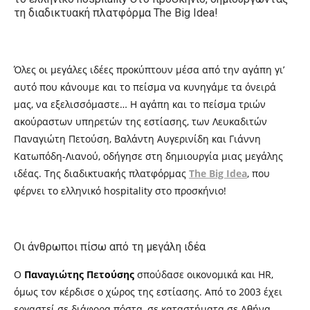
τη διαδικτυακή πλατφόρμα
The Big Idea
!
Όλες οι μεγάλες ιδέες προκύπτουν μέσα από την αγάπη γι’
αυτό που κάνουμε και το πείσμα να κυνηγάμε τα όνειρά
μας, να εξελισσόμαστε… Η αγάπη και το πείσμα τριών
ακούραστων υπηρετών της εστίασης, των Λευκαδιτών
Παναγιώτη Πετούση, Βαλάντη Αυγερινίδη και Γιάννη
Κατωπόδη-Λιανού, οδήγησε στη δημιουργία μιας μεγάλης
ιδέας. Της διαδικτυακής πλατφόρμας
The Big Idea
,
που
φέρνει το ελληνικό
hospitality
στο προσκήνιο!
Οι άνθρωποι πίσω από τη μεγάλη ιδέα
Ο
Π
αναγιώτης Πετούσης
σπούδασε οικονομικά και HR,
όμως τον κέρδισε ο χώρος της εστίασης. Από το 2003 έχει
εργαστεί σε διάφορα πόστα, σε καταστήματα σε Αθήνα,