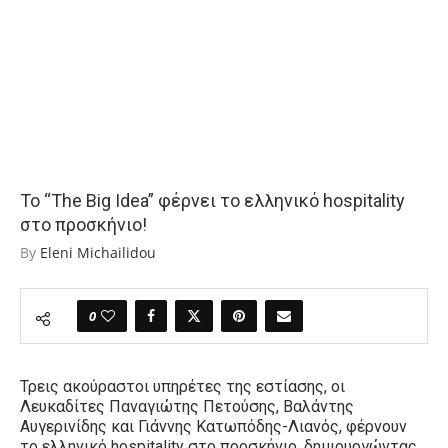
Το “The Big Idea” φέρνει το ελληνικό hospitality
στο προσκήνιο!
By
Eleni Michailidou
0
Τρεις ακούραστοι υπηρέτες της εστίασης
,
οι
Λευκαδίτες Παναγιώτης Πετούσης, Βαλάντης
Αυγερινίδης και Γιάννης Κατωπόδης-Λιανός, φέρνουν
το ελληνικό
hospitality
στο προσκήνιο, δημιουργώντας