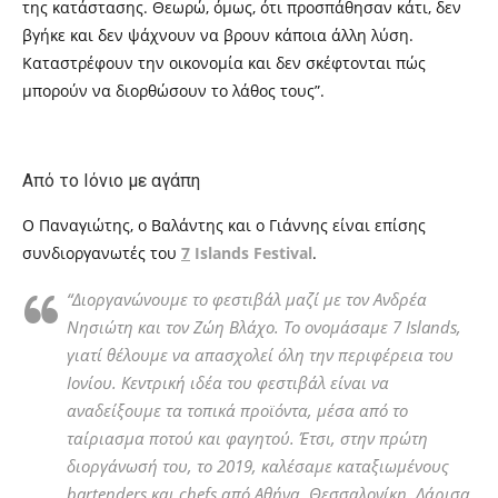
της κατάστασης. Θεωρώ, όμως, ότι προσπάθησαν κάτι, δεν
βγήκε και δεν ψάχνουν να βρουν κάποια άλλη λύση.
Καταστρέφουν την οικονομία και δεν σκέφτονται πώς
μπορούν να διορθώσουν το λάθος τους”.
Από το Ιόνιο με αγάπη
Ο Παναγιώτης, ο Βαλάντης και ο Γιάννης είναι επίσης
συνδιοργανωτές του
7
I
slands Festival
.
“Διοργανώνουμε το φεστιβάλ μαζί με τον Ανδρέα
Νησιώτη και τον Ζώη Βλάχο. Το ονομάσαμε
7 Islands,
γιατί θέλουμε να απασχολεί όλη την περιφέρεια του
Ιονίου. Κεντρική ιδέα του φεστιβάλ είναι να
αναδείξουμε τα τοπικά προϊόντα, μέσα από το
ταίριασμα ποτού και φαγητού. Έτσι, στην πρώτη
διοργάνωσή του, το 2019, καλέσαμε καταξιωμένους
bartenders
και
chefs
από Αθήνα, Θεσσαλονίκη, Λάρισα,