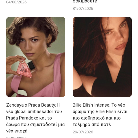
δοκιμάσετε
04/08/2026
31/07/2026
Zendaya x Prada Beauty: Η
Billie Eilish Intense: Το νέο
νέα global ambassador του
άρωμα της Billie Eilish είναι
Prada Paradoxe και το
πιο αισθησιακό και πιο
άρωμα που σηματοδοτεί μια
τολμηρό από ποτέ
νέα εποχή
29/07/2026