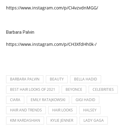
https://www.instagram.com/p/CI4vzvdnMGG/
Barbara Palvin
https://www.instagram.com/p/CH3XfdHh0k-/
BARBARA PALVIN
BEAUTY
BELLA HADID
BEST HAIR LOOKS OF 2021
BEYONCE
CELEBRITIES
CIARA
EMILY RATAJKOWSKI
GIGI HADID
HAIR AND TRENDS
HAIR LOOKS
HALSEY
KIM KARDASHIAN
KYLIE JENNER
LADY GAGA