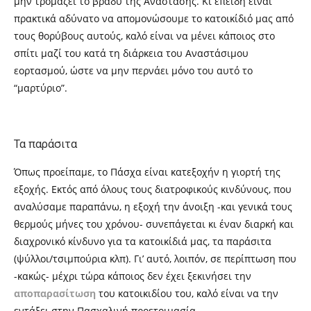
μην τρομάζει το βράδυ της Ανάστασης. Κι επειδή είναι
πρακτικά αδύνατο να απομονώσουμε το κατοικίδιό μας από
τους θορύβους αυτούς,
.
καλό είναι να μένει κάποιος στο
σπίτι μαζί του κατά τη διάρκεια του Αναστάσιμου
εορτασμού,
.
ώστε να μην περνάει μόνο του αυτό το
“μαρτύριο”.
Τα παράσιτα
Όπως προείπαμε, το Πάσχα είναι κατεξοχήν η γιορτή της
εξοχής. Εκτός από όλους τους διατροφικούς κινδύνους, που
αναλύσαμε παραπάνω,
.
η εξοχή την άνοιξη -και γενικά τους
θερμούς μήνες του χρόνου- συνεπάγεται κι έναν διαρκή και
διαχρονικό κίνδυνο για τα κατοικίδιά μας, τα παράσιτα
(ψύλλοι/τσιμπούρια κλπ). Γι’ αυτό, λοιπόν, σε περίπτωση που
-κακώς- μέχρι τώρα κάποιος δεν έχει ξεκινήσει την
αποπαρασίτωση
του κατοικιδίου του, καλό είναι να την
εντάξει στην Πασχαλινή προετοιμασία.