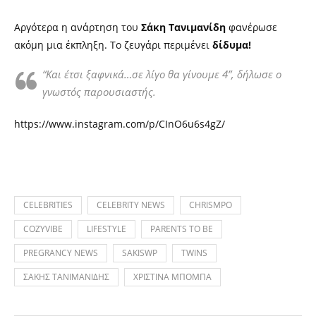
Αργότερα η ανάρτηση του
Σάκη Τανιμανίδη
φανέρωσε
ακόμη μια έκπληξη. Το ζευγάρι περιμένει
δίδυμα!
“Και έτσι ξαφνικά…σε λίγο θα γίνουμε 4”, δήλωσε ο
γνωστός παρουσιαστής.
https://www.instagram.com/p/CInO6u6s4gZ/
CELEBRITIES
CELEBRITY NEWS
CHRISMPO
COZYVIBE
LIFESTYLE
PARENTS TO BE
PREGRANCY NEWS
SAKISWP
TWINS
ΣΑΚΗΣ ΤΑΝΙΜΑΝΙΔΗΣ
ΧΡΙΣΤΙΝΑ ΜΠΟΜΠΑ