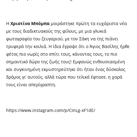
Η
Χριστίνα Μπόμπα
μοιράστηκε πρώτη τα ευχάριστα νέα
με τους διαδικτυακούς της φίλους, με μια γλυκιά
φωτογραφία του ζευγαριού, με τον Σάκη να της πιάνει
τρυφερά την κοιλιά. Η ίδια έγραψε ότι ο Άγιος Βασίλης ήρθε
φέτος πιο νωρίς στο σπίτι τους, κάνοντας τους, το πιο
σημαντικό δώρο της ζωής τους! Εμφανώς ενθουσιασμένη
και συγκινημένη εκμυστηρεύτηκε ότι ήταν ένας δύσκολος
δρόμος γι’ αυτούς, αλλά τώρα που τελικά έφτασε, η χαρά
τους είναι απερίγραπτη.
https://www.instagram.com/p/CInLg-xF1dE/