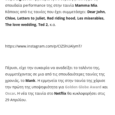
σπουδαία performance της στην ταινία
Mamma Mia
.
Κάποιες από τις ταινίες που έχει συμμετάσχει:
Dear John,
Chloe, Letters to Juliet, Red riding hood, Les miserables,
The love wedding, Ted 2,
κ.α.
https://www.instagram.com/p/CIZ5hUAlymT/
Πέρυσι, είχε την ευκαιρία να αναδείξει το ταλέντο της,
συμμετέχοντας σε μια από τις σπουδαιότερες ταινίες της
χρονιάς, το
Mank
. Η ερμηνεία της στην ταινία της χάρισε
την πρώτη της υποψηφιότητα για
Golden Globe
Award
και
Oscar
.
Η νέα της ταινία στο
Netflix
θα κυκλοφορήσει στις
29 Απριλίου.