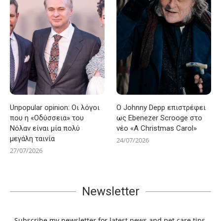
Unpopular opinion: Οι λόγοι
Ο Johnny Depp επιστρέφει
που η «Οδύσσεια» του
ως Ebenezer Scrooge στο
Νόλαν είναι μία πολύ
νέο «A Christmas Carol»
μεγάλη ταινία
24/07/2026
27/07/2026
Newsletter
Subscribe my newsletter for latest news and pet care tips.