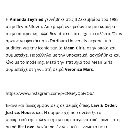
Η
Amanda Seyfried
γεννήθηκε στις 3 Δεκεμβρίου του 1985
στην Πενσυλβανία. Από μικρή ονειρεύονταν μια καριέρα
στην υποκριτική, αλλά δεν πίστευε ότι είχε το ταλέντο. Όταν
άρχισε να φοιτάει στο Fordham University πέρασε από
audition για την iconic ταινία
Mean Girls,
στην οποία και
συμμετείχε. Παράλληλα με την υποκριτική, ασχολήθηκε και
λίγο με το modeling. Μετά την επιτυχία του Mean Girls
συμμετείχε στη γνωστή σειρά
Veronica Mars
.
https://www.instagram.com/p/CNGAyQoFrOb/
Έκανε και άλλες εμφανίσεις σε σειρές όπως,
Law & Order,
Justice, House,
κ.α. Η συμμετοχή που ανέδειξε το
υποκριτικό της ταλέντο ήταν ο πρωταγωνιστικός ρόλος στη
σειρά
Big Love.
Αργότερα, έγινε ευρέως γνωστή με τη