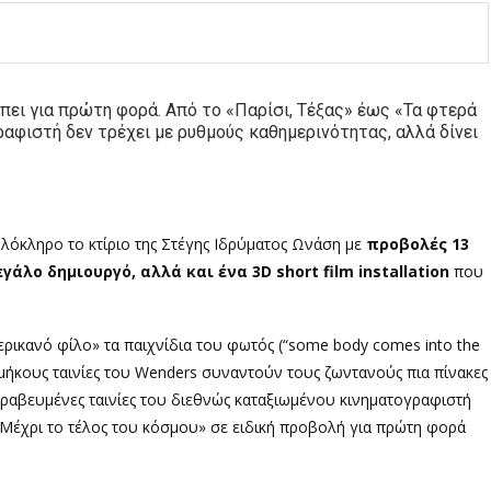
πει για πρώτη φορά. Από το «Παρίσι, Τέξας» έως «Τα φτερά
αφιστή δεν τρέχει με ρυθμούς καθημερινότητας, αλλά δίνει
λόκληρο το κτίριο της Στέγης Ιδρύματος Ωνάση με
προβολές 13
γάλο δημιουργό, αλλά και ένα 3D short film installation
που
ερικανό φίλο» τα παιχνίδια του φωτός (“some body comes into the
ού μήκους ταινίες του Wenders συναντούν τους ζωντανούς πια πίνακες
αβευμένες ταινίες του διεθνώς καταξιωμένου κινηματογραφιστή
 «Μέχρι το τέλος του κόσμου» σε ειδική προβολή για πρώτη φορά