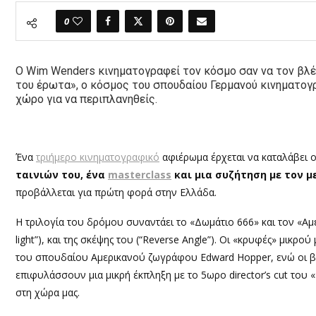
0
Ο Wim Wenders κινηματογραφεί τον κόσμο σαν να τον βλέ
του έρωτα», ο κόσμος του σπουδαίου Γερμανού κινηματογρ
χώρο για να περιπλανηθείς.
Ένα
τριήμερο κινηματογραφικό
αφιέρωμα έρχεται να καταλάβει ο
ταινιών του, ένα
masterclass
και μια συζήτηση με τον με
προβάλλεται για πρώτη φορά στην Ελλάδα.
Η τριλογία του δρόμου συναντάει το «Δωμάτιο 666» και τον «Αμ
light”), και της σκέψης του (“Reverse Angle”). Οι «κρυφές» μικρ
του σπουδαίου Αμερικανού ζωγράφου Edward Hopper, ενώ οι βρ
επιφυλάσσουν μια μικρή έκπληξη με το 5ωρο director’s cut του
στη χώρα μας.