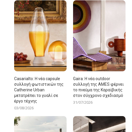
Casarialto: Η νέα capsule
Gaira: Η νέα outdoor
συλλογή φωτιστικών της
συλλογή της AMES φέρνει
Catherine Urban
το πνεύμα της Καραϊβικής
μετατρέπει το γυαλί σε
στον σύγχρονο σχεδιασμό
έργο τέχνης
31/07/2026
03/08/2026