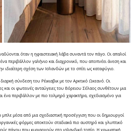
ναδύονται όταν η ηφαιστειακή λάβα συναντά τον πάγο. Οι απαλοί
 ένα περιβάλλον γαλήνιο και διαχρονικό, που αποπνέει άνεση και
την ιδιαίτερη σχέση των Ισλανδών με το σπίτι ως καταφύγιο.
διαρκή σύνδεση του Ρέικιαβικ με τον Αρκτικό Ωκεανό. Οι
ς και οι φωτεινές ανταύγειες του Βόρειου Σέλαος συνθέτουν μια
αι ένα περιβάλλον με πιο τολμηρό χαρακτήρα, σχεδιασμένο για
υ μπλε μέσα από μια σχεδιαστική προσέγγιση που οι δημιουργοί
οργανικές φόρμες αποκτούν σταδιακά πιο αυστηρό και γλυπτικό
μούς πάγου που κυριαρχούν στο ισλανδικό τοπίο. Η χρωματική