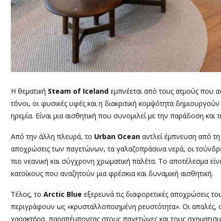
Η θεματική
Steam of Iceland
εμπνέεται από τους ατμούς που α
τόνοι, οι φυσικές υφές και η διακριτική κομψότητα δημιουργούν
ηρεμία. Είναι μια αισθητική που συνομιλεί με την παράδοση και 
Από την άλλη πλευρά, το
Urban Ocean
αντλεί έμπνευση από τη 
αποχρώσεις των παγετώνων, τα γαλαζοπράσινα νερά, οι τούνδρε
πιο νεανική και σύγχρονη χρωματική παλέτα. Το αποτέλεσμα είν
κατοίκους που αναζητούν μια φρέσκια και δυναμική αισθητική.
Τέλος, το
Arctic Blue
εξερευνά τις διαφορετικές αποχρώσεις το
περιγράφουν ως «κρυσταλλοποιημένη ρευστότητα». Οι απαλές, 
χαρακτήρα, παραπέμποντας στους παγετώνες και τους σχηματισ