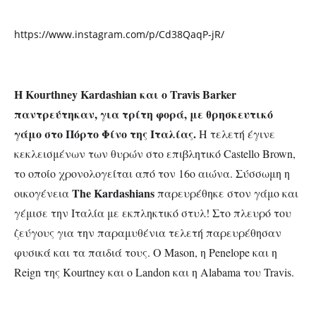
https://www.instagram.com/p/Cd38QaqP-jR/
Η
Kourthney Kardashian
και ο
Travis Barker
παντρεύτηκαν, για τρίτη φορά, με θρησκευτικό
γάμο στο Πόρτο Φίνο της Ιταλίας.
Η τελετή έγινε
κεκλεισμένων των θυρών στο επιβλητικό
Castello Brown,
το οποίο χρονολογείται από τον 16ο αιώνα. Σύσσωμη η
The Kardashians
οικογένεια
παρευρέθηκε στον γάμο και
γέμισε την Ιταλία με εκπληκτικό στυλ! Στο πλευρό του
ζεύγους για την παραμυθένια τελετή παρευρέθησαν
φυσικά και τα παιδιά τους. Ο Μ
ason,
η
Penelope
και η
Reign
της
Kourtney
και ο
Landon
και η
Alabama
του
Travis.