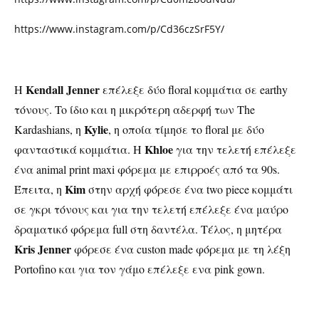
https://www.instagram.com/p/Cd36czSrF5Y/
Kendall Jenner
Η
επέλεξε δύο
floral
κομμάτια σε
earthy
τόνους.
To
ίδιο και η μικρότερη αδερφή των
The
Kylie
Kardashians,
η
,
η οποία τίμησε το
floral
με δύο
Khloe
φανταστικά κομμάτια. Η
για την τελετή επέλεξε
ένα
animal print maxi
φόρεμα με επιρροές από τα
90s.
Kim
Έπειτα, η
στην αρχή φόρεσε ένα
two piece
κομμάτι
σε γκρι τόνους και για την τελετή επέλεξε ένα μαύρο
δραματικό φόρεμα
full
στη δαντέλα. Τέλος, η μητέρα
Kris Jenner
φόρεσε ένα
custon made
φόρεμα με τη λέξη
Portofino
και για τον γάμο επέλεξε ενα pink
gown.