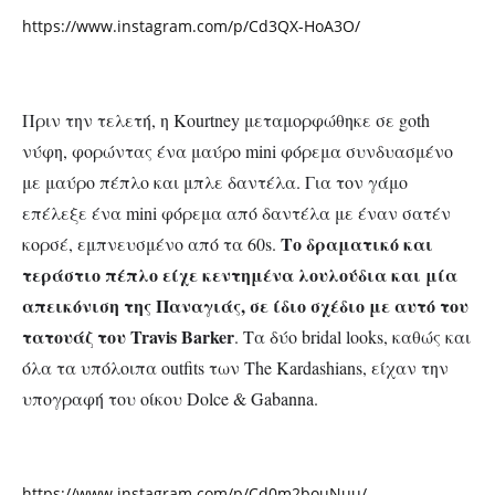
https://www.instagram.com/p/Cd3QX-HoA3O/
Πριν την τελετή, η Kourtney μεταμορφώθηκε σε
goth
νύφη, φορώντας ένα μαύρο
mini
φόρεμα συνδυασμένο
με μαύρο πέπλο και μπλε δαντέλα. Για τον γάμο
επέλεξε ένα
mini
φόρεμα από δαντέλα με έναν σατέν
Το δραματικό και
κορσέ, εμπνευσμένο από τα
60s.
τεράστιο πέπλο είχε κεντημένα λουλούδια και μία
απεικόνιση της Παναγιάς, σε ίδιο σχέδιο με αυτό του
τατουάζ του
Travis Barker
.
Τα δύο
bridal looks,
καθώς και
όλα τα υπόλοιπα
outfits
των
The Kardashians,
είχαν την
υπογραφή του οίκου
Dolce & Gabanna.
https://www.instagram.com/p/Cd0m2bouNuu/