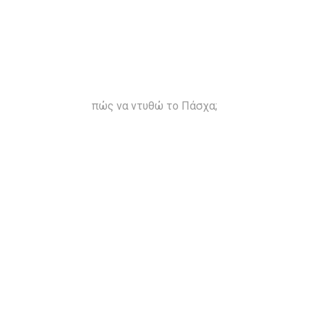
πώς να ντυθώ το Πάσχα;