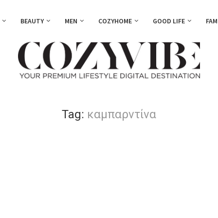
BEAUTY
MEN
COZYHOME
GOOD LIFE
FAM
Tag:
καμπαρντίνα