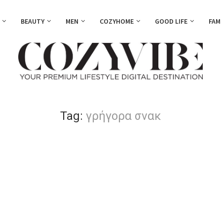
BEAUTY
MEN
COZYHOME
GOOD LIFE
FAM
Tag:
γρήγορα σνακ