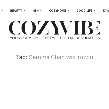
BEAUTY
MEN
COZYHOME
GOOD LIFE
FAM
Tag:
Gemma Chan νεα ταινια