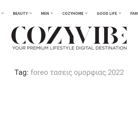
BEAUTY
MEN
COZYHOME
GOOD LIFE
FAM
Tag:
foreo τασεις ομορφιας 2022