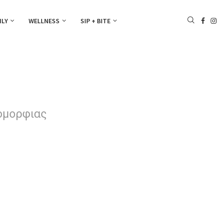
ILY
WELLNESS
SIP + BITE
 ομορφιας