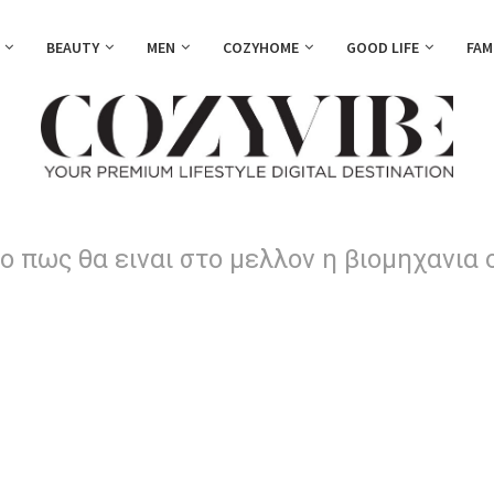
BEAUTY
MEN
COZYHOME
GOOD LIFE
FAM
eo πως θα ειναι στο μελλον η βιομηχανια