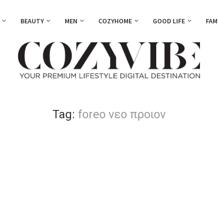
BEAUTY
MEN
COZYHOME
GOOD LIFE
FAM
Tag:
foreo νεο προιον