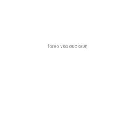
foreo νεα συσκευη