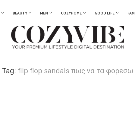
BEAUTY
MEN
COZYHOME
GOOD LIFE
FAM
Tag:
flip flop sandals πως να τα φορεσω