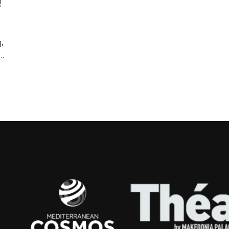
!
,
ς…