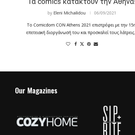
Τα comics κατακτούν την Αθήνα
by
Eleni Michailidou
06/09/2021
Το Comicdom CON Athens 2021 επιστρέφει με την 15η
επετειακή διοργάνωσή του και προσκαλεί τους λάτρει
Our Magazines