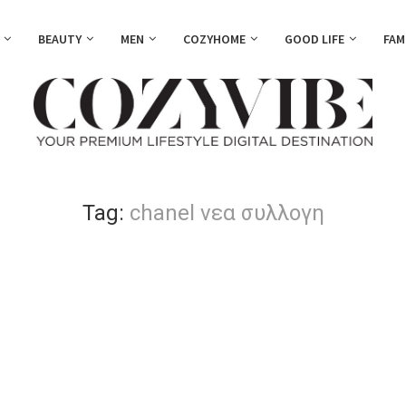
BEAUTY
MEN
COZYHOME
GOOD LIFE
FAM
Tag:
chanel νεα συλλογη