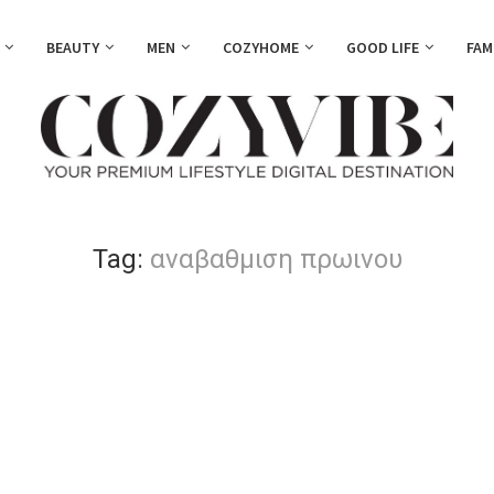
BEAUTY
MEN
COZYHOME
GOOD LIFE
FAM
Tag:
αναβαθμιση πρωινου