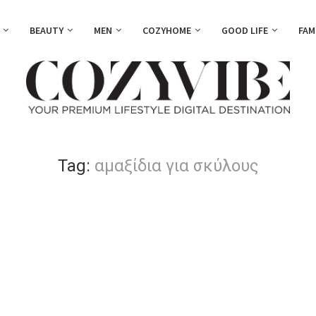
BEAUTY
MEN
COZYHOME
GOOD LIFE
FAM
Tag:
αμαξίδια για σκύλους