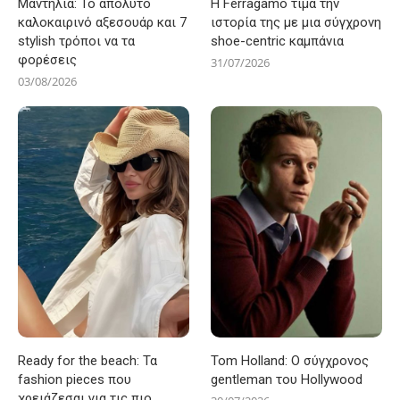
Μαντήλια: Το απόλυτο
Η Ferragamo τιμά την
καλοκαιρινό αξεσουάρ και 7
ιστορία της με μια σύγχρονη
stylish τρόποι να τα
shoe-centric καμπάνια
φορέσεις
31/07/2026
03/08/2026
Ready for the beach: Τα
Tom Holland: Ο σύγχρονος
fashion pieces που
gentleman του Hollywood
χρειάζεσαι για τις πιο