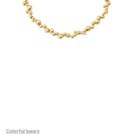
Colorful
l
uxury