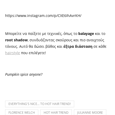
https://www.instagram.com/p/CXE6IhAvrKH/
Μπορείτε να παίξετε με τεχνικές, όπως το
balayage
και το
root shadow
, συνδυάζοντας σκούρους και πιο ανοιχτούς
τόνους. Αυτό θα δώσει βάθος και
έξτρα διάσταση
σε κάθε
hairstyle
που επιλέγετε!
Pumpkin spice anyone?
EVERYTHING'S NICE... TΟ HOT HAIR TREND!
FLORENCE WELCH
HOT HAIR TREND
JULIANNE MOORE