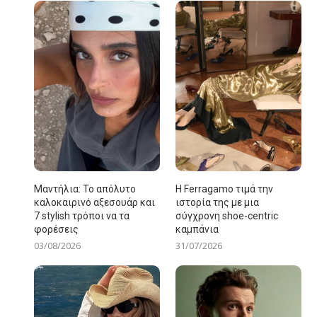
Μαντήλια: Το απόλυτο
Η Ferragamo τιμά την
καλοκαιρινό αξεσουάρ και
ιστορία της με μια
7 stylish τρόποι να τα
σύγχρονη shoe-centric
φορέσεις
καμπάνια
03/08/2026
31/07/2026