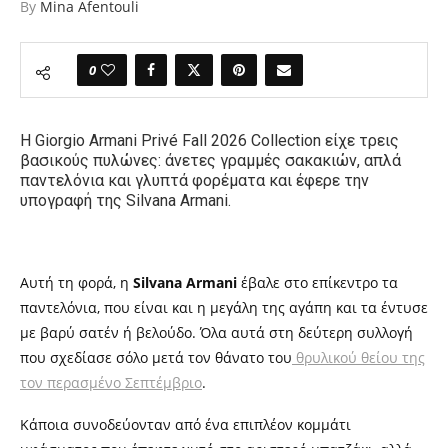
By
Mina Afentouli
0
H
Giorgio Armani Privé Fall 2026
Collection
είχε τρεις
βασικούς πυλώνες:
άνετες γραμμές σακακιών, απλά
παντελόνια και γλυπτά φορέματα και έφερε την
υπογραφή της Silvana Armani.
Αυτή τη φορά, η
Silvana Armani
έβαλε στο επίκεντρο τα
παντελόνια, που είναι και η μεγάλη της αγάπη και τα έντυσε
με βαρύ σατέν ή βελούδο. Όλα αυτά στη δεύτερη συλλογή
που σχεδίασε σόλο μετά τον θάνατο του
θρυλικού θείου της
τον περασμένο Σεπτέμβριο
.
Κάποια συνοδεύονταν από ένα επιπλέον κομμάτι