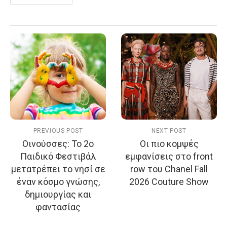
PREVIOUS POST
NEXT POST
Οινούσσες: Το 2ο
Οι πιο κομψές
Παιδικό Φεστιβάλ
εμφανίσεις στο front
μετατρέπει το νησί σε
row του Chanel Fall
έναν κόσμο γνώσης,
2026 Couture Show
δημιουργίας και
φαντασίας