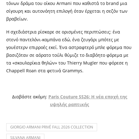
τόνων δράμα του οίκου Armani που καθιστά το brand μια
σίγουρη και αυτονόητη επιλογή όταν έρχεται η σεζόν των
βραβείων.
Η σχεδιάστρια ρίσκαρε σε ορισμένες περιπτώσεις: ένα
στενό παντελόνι-καμπάνα εδώ, ένα ζευγάρι μπότες με
γουέστερν επιρροές εκεί. Ένα αστραφτερό μπλε φόρεμα που
βασιζόταν σε αόρατο τούλι θύμιζε το διαβόητο φόρεμα με
τα «σκουλαρίκια θηλών» του Thierry Mugler που φόρεσε η
Chappell Roan στα φετινά Grammys.
Διαβάστε ακόμη:
Paris Couture SS26: Η νέα εποχή της
υψηλής ραπτικής
GIORGIO ARMANI PRIVÉ FALL 2026 COLLECTION
SILVANA ARMANI