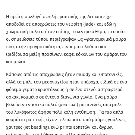
Η πρώτη συλλογή υψηλής ραπτικής της Armani είχε
αποδοθεί σε αποχρώσεις του νεφρίτη (jade), και εδώ η
χρωματική παλέτα ήταν επίσης το κεντρικό θέμα, το οποίο
οι σημειώσεις τύπου περιέγραψαν ως «φαινομενικά μαύρα
που, στην πραγματικότητα, είναι μια πλούσια και
ιριδίζουσα μείξη πρασίνων, καφέ, κόκκινων του αμάραντου
και μπλε».
Κάποιες από τις αποχρώσεις ήταν muddy και υποτονικές,
αλλά τα μπλε του μεσονυχτίου ήταν υπέροχα, ειδικά σε ένα
φόρεμα γεμάτο κρυστάλλους ή σε ένα στενό, αστραφτερό
σακάκι κομμένο σε έντονα διαγώνια γωνία. Ένα μαύρο
βελούδινο ναυτικό παλτό (pea coat) με πινελιές από μπλε
του λυκόφωτος άφησε πολύ καλή εντύπωση. Τα πιο απλά
κομμάτια ραπτικής είχαν τελειώματα από μαύρες γυάλινες
χάντρες (jet beading), ενώ prints ερπετών και άγριων
αιλουροειδών απλώθηκαν σε άλλα σακάκια, ενίοτε