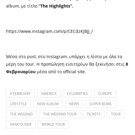
album, με τίτλο
“The Highlights”.
https://www.instagram.com/p/CECdzKJBJJ_/
Μέσα στο post, στο Instagram, υπάρχει η λίστα με όλα τα
μέρη του tour. Η προπώληση εισιτηρίων θα ξεκινήσει στις
8
Φεβρουαρίου
μέσα από το
official site.
8 FEBRUARY
AMERICA
CELEBRITIES
EUROPE
LIFESTYLE
NEW ALBUM
NEWS
SUPER BOWL
THE WEEKND
THE WEEKND TOUR
TICKETS
TOUR
VANCOUVER
WORLD TOUR