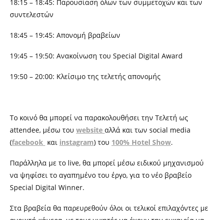
18:15 – 18:45: Παρουσίαση όλων των συμμετοχών και των
συντελεστών
18:45 – 19:45: Απονομή βραβείων
19:45 – 19:50: Ανακοίνωση του Special Digital Award
19:50 – 20:00: Κλείσιμο της τελετής απονομής
Το κοινό θα μπορεί να παρακολουθήσει την Τελετή ως
attendee, μέσω του
w
ebsite
αλλά και των
s
ocial
m
edia
(
facebook
και
instagram
)
του
100% Hotel Show
.
Παράλληλα με το
l
ive, θα μπορεί μέσω ειδικού μηχανισμού
να ψηφίσει το αγαπημένο του έργο, για το νέο
β
ραβείο
Special Digital Winner.
Στα
β
ραβεία θα παρευρεθούν όλοι οι τελικοί επιλαχόντες με