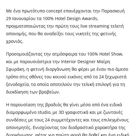
Με ένα πρωτότυπο
c
oncept επανέρχονται την Παρασκευή
29 Ιανουαρίου τα 100% Hotel Design Awards,
πραγματοποιώντας την πρώτη τους
l
ive
s
treaming τελετή
απονομής, που θα αναδείξει τους νικητές της φετινής
χρονιάς.
Προσομοιάζοντας την ατμόσφαιρα του 100% Hotel Show,
και με παρουσιάστρια την Interior Designer Μαίρη
Σφυράκη, η φετινή διοργάνωση θα φέρει με έναν πιο άμεσο
τρόπο στις οθόνες του κοινού εικόνες από τα 24 ξεχωριστά
ξενοδοχεία, τα οποία αποτελούν την τελική επιλογή για τη
διεκδίκηση των βραβείων.
H
παρουσίαση της βραδιάς
θα γίνει
μέσα από ένα ειδικά
διαμορφωμένο
s
tudio, με 3D γραφιστικά και με ζωντανές
συνδέσεις με τους 24 συμμετέχοντες και τους επιλεγμένους
απονεμητές. Ενισχύοντας τον διαδραστικό χαρακτήρα της
διοργάνωσης, φέτος για πρώτη φορά θα δοθεί και ένα ειδικό