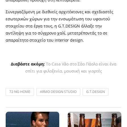
Συνεργαζόμενη με διεθνείς αρχιτέκτονες και σχεδιαστές
εσωτερικών χώρων για την ενσωμάτωση του υφαντού
στοιχείου στα έργα τους, η G.T.DESIGN άλλαξε την
αντίληψη για το σύγχρονο χαλί, μετατρέποντάς το σε
απαραίτητο στοιχείο του interior design.
Διαβάστε ακόμη:
Το Casa Vão στο Σάο Πάολο είναι ένα
σπίτι για φιλοξενία, μουσική και γιορτές
72 NG HOME
ARMO DESIGN STUDIO
G.T.DESIGN