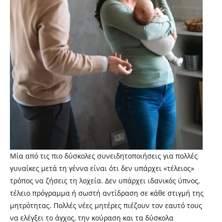
Μία από τις πιο δύσκολες συνειδητοποιήσεις για πολλές
γυναίκες μετά τη γέννα είναι ότι δεν υπάρχει «τέλειος»
τρόπος να ζήσεις τη λοχεία. Δεν υπάρχει ιδανικός ύπνος,
τέλειο πρόγραμμα ή σωστή αντίδραση σε κάθε στιγμή της
μητρότητας. Πολλές νέες μητέρες πιέζουν τον εαυτό τους
να ελέγξει το άγχος, την κούραση και τα δύσκολα