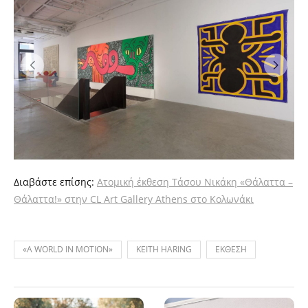
Διαβάστε επίσης:
Ατομική έκθεση Τάσου Νικάκη «Θάλαττα –
Θάλαττα!» στην CL Art Gallery Athens στο Κολωνάκι
«A WORLD IN MOTION»
KEITH HARING
ΕΚΘΕΣΗ