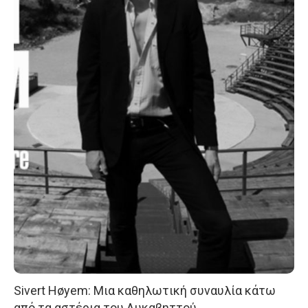
Sivert Høyem: Μια καθηλωτική συναυλία κάτω
από τα αστέρια του Λυκαβηττού