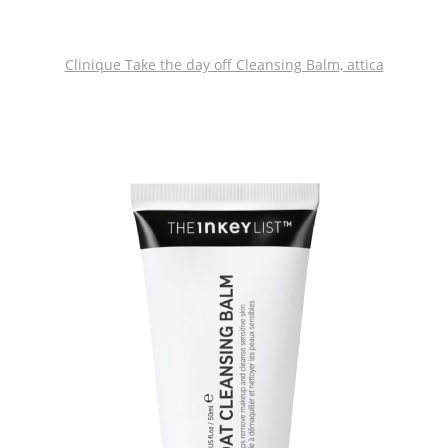
Clinique Take the day off Cleansing Balm, attica