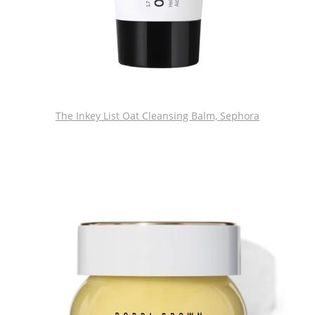
The Inkey List Oat Cleansing Balm, Sephora