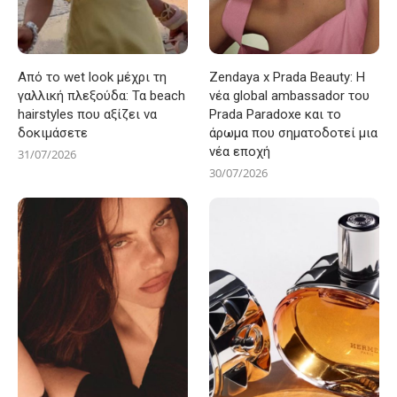
Από το wet look μέχρι τη
Zendaya x Prada Beauty: Η
γαλλική πλεξούδα: Τα beach
νέα global ambassador του
hairstyles που αξίζει να
Prada Paradoxe και το
δοκιμάσετε
άρωμα που σηματοδοτεί μια
νέα εποχή
31/07/2026
30/07/2026