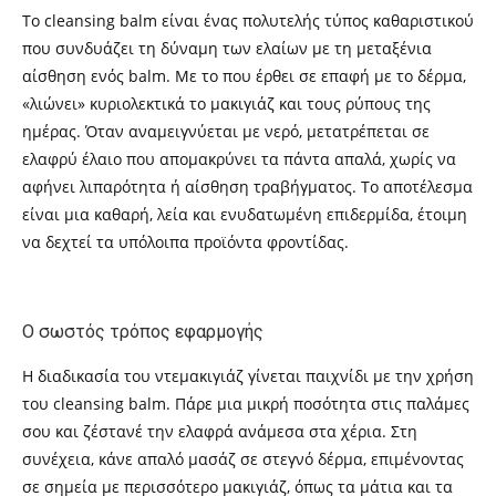
Το cleansing balm είναι ένας πολυτελής τύπος καθαριστικού
που συνδυάζει τη δύναμη των ελαίων με τη μεταξένια
αίσθηση ενός balm. Με το που έρθει σε επαφή με το δέρμα,
«λιώνει» κυριολεκτικά το μακιγιάζ και τους ρύπους της
ημέρας. Όταν αναμειγνύεται με νερό, μετατρέπεται σε
ελαφρύ έλαιο που απομακρύνει τα πάντα απαλά, χωρίς να
αφήνει λιπαρότητα ή αίσθηση τραβήγματος. Το αποτέλεσμα
είναι μια καθαρή, λεία και ενυδατωμένη επιδερμίδα, έτοιμη
να δεχτεί τα υπόλοιπα προϊόντα φροντίδας.
Ο σωστός τρόπος εφαρμογής
Η διαδικασία του ντεμακιγιάζ γίνεται παιχνίδι με την χρήση
του cleansing balm. Πάρε μια μικρή ποσότητα στις παλάμες
σου και ζέστανέ την ελαφρά ανάμεσα στα χέρια. Στη
συνέχεια, κάνε απαλό μασάζ σε στεγνό δέρμα, επιμένοντας
σε σημεία με περισσότερο μακιγιάζ, όπως τα μάτια και τα